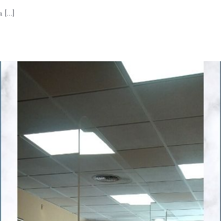
[...]