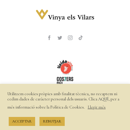
Utilitzem cookies pròpies amb finalitat tècnica, no recaptem ni
cedim dades de caràcter personal dels usuaris. Clica
AQUÍ
, per a
més informació sobre la Política de Cookies.
Llegir més
©
2026 Vinya els Vilars |
Política de privacitat
|
Política de
cookies
|
Enviaments i devolucions
ACCEPTAR
REBUTJAR