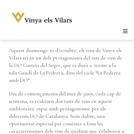
Skip
to
content
Previous
Next
Togg
Celler
Navi
Aquest diumenge 10 d’octubre, els vins de Vinya els
Vins
Vilars seran un dels protagonistes del tast de vins de
Enoturisme
la DO Costers del Segre, que es durà a terme a la
sala Gaudí de La Pedrera, dins del cicle “La Pedrera
Notícies
amb DO”.
Galeria
Des de començaments del mes de juny, cada cap de
Botiga
setmana, es realitzen dos tasts de vins en aquest
emblemàtic espai amb protagonisme per als
Contacte
diferents DO de Catalunya. Sens dubte, una
oportunitat especial per conèixer a fons les
Compte
característiques dels vins de qualitat que s’elaboren a