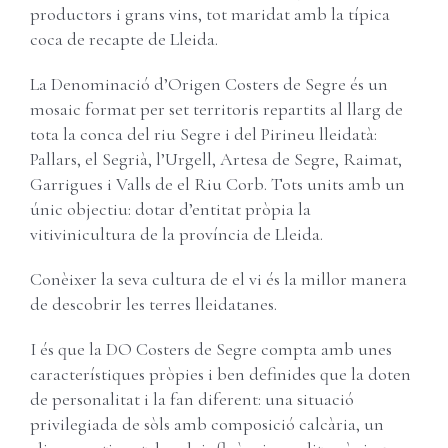
productors i grans vins, tot maridat amb la típica
coca de recapte de Lleida.
La Denominació d’Origen Costers de Segre és un
mosaic format per set territoris repartits al llarg de
tota la conca del riu Segre i del Pirineu lleidatà:
Pallars, el Segrià, l’Urgell, Artesa de Segre, Raimat,
Garrigues i Valls de el Riu Corb. Tots units amb un
únic objectiu: dotar d’entitat pròpia la
vitivinicultura de la província de Lleida.
Conèixer la seva cultura de el vi és la millor manera
de descobrir les terres lleidatanes.
I és que la DO Costers de Segre compta amb unes
característiques pròpies i ben definides que la doten
de personalitat i la fan diferent: una situació
privilegiada de sòls amb composició calcària, un