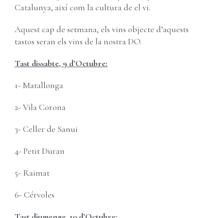
Carret
Username:
Catalunya, així com la cultura de el vi.
Aquest cap de setmana, els vins objecte d’aquests
Password:
tastos seran els vins de la nostra DO.
Tast dissabte, 9 d’Octubre:
Remember Me
1- Matallonga
Register
2- Vila Corona
3- Celler de Sanui
4- Petit Duran
5- Raimat
6- Cérvoles
Tast diumenge, 10 d’Octubre: