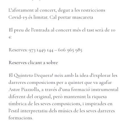
Carret
Username:
L’aforament al concert, degut a les restriccions
Covid-19 és limitat. Cal portar mascareta
Password:
El preu de l’entrada al concert més el tast serà de 10
€
Remember Me
Reserves: 973 1449 144 – 606 965 985
Register
Reserves clicant a sobre
El Quinteto Dequera! neix amb la idea d’explorar les
darreres composicions per a quintet que va agafar
Astor Piazzolla, a través d’una formació instrumental
diferent del original, però mantenint la riquesa
tímbrica de les seves composicions, i inspirades en
l’estil interpretatiu dels músics de les seves darreres
formacions.