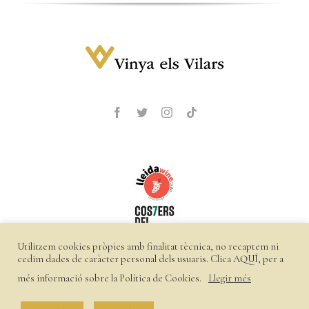
Utilitzem cookies pròpies amb finalitat tècnica, no recaptem ni
cedim dades de caràcter personal dels usuaris. Clica
AQUÍ
, per a
més informació sobre la Política de Cookies.
Llegir més
©
2026 Vinya els Vilars |
Política de privacitat
|
Política de
cookies
|
Enviaments i devolucions