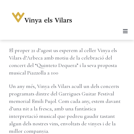
Skip
to
content
Previous
Next
Togg
Celler
Navi
El proper 21 d’agost us esperem al celler Vinya els
Vins
Vilars d’Arbeca amb motiu de la celebració del
Enoturisme
concert del “Quinteto Dequera” i la seva proposta
musical Piazzolla a 100
Notícies
Un any més, Vinya els Vilars acull un dels concerts
Galeria
programats dintre del Garrigues Guitar Festival
Botiga
memorial Emili Pujol. Com cada any, estem davant
d’una nit a la fresca, amb una fantàstica
Contacte
interpretació musical que podreu gaudir tastant
algun dels nostres vins, envoltats de vinyes i de la
Compte
millor companyia.