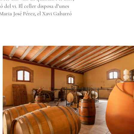
 del vi. El celler disposa d’unes
Maria José Pérez, el Xavi Gabarró