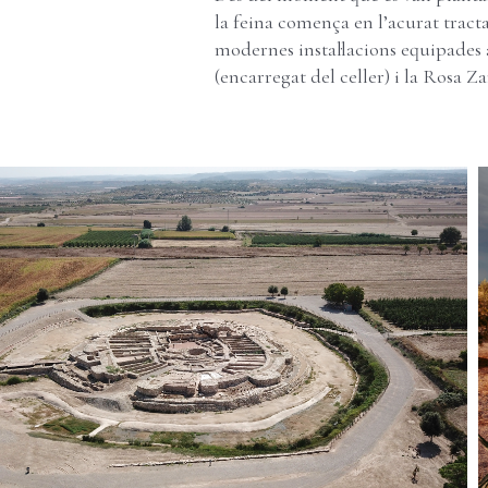
la feina comença en l’acurat tracta
modernes instal·lacions equipades 
(encarregat del celler) i la Rosa Z