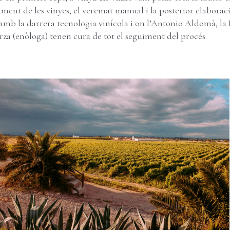
ment de les vinyes, el veremat manual i la posterior elaboració
amb la darrera tecnologia vinícola i on l’Antonio Aldomà, la 
arza (enòloga) tenen cura de tot el seguiment del procés.