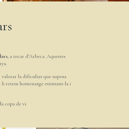
ars
lars
, a tocar d’Arbeca. Aquestes
nya.
alorar la dificultat que suposa
t i li retem homenatge estimant-la i
da copa de vi.