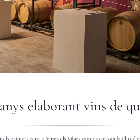
anys elaborant vins de qu
 els primers ceps, a
Vinya els Vilars
vam posar tota la il·lusió e