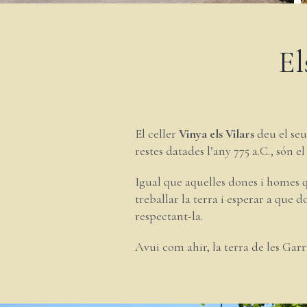
El
El celler
Vinya els Vilars
deu el seu
restes datades l’any 775 a.C., són 
Igual que aquelles dones i homes q
treballar la terra i esperar a que d
respectant-la.
Avui com ahir, la terra de les Garr