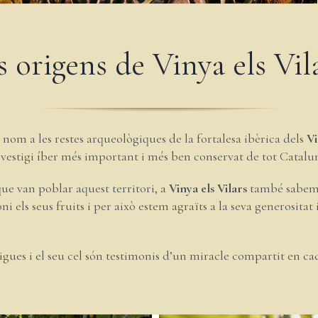
s origens de Vinya els Vil
 nom a les restes arqueològiques de la fortalesa ibèrica dels
Vi
el vestigi íber més important i més ben conservat de tot Catalu
ue van poblar aquest territori, a
Vinya els Vilars
també sabem v
oni els seus fruits i per això estem agraïts a la seva generosita
igues i el seu cel són testimonis d’un miracle compartit en ca