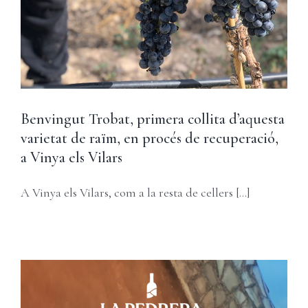
Carret
Username:
Password:
Remember Me
Benvingut Trobat, primera collita d’aquesta
varietat de raïm, en procés de recuperació,
Register
a Vinya els Vilars
A Vinya els Vilars, com a la resta de cellers [...]