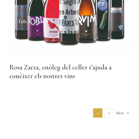
Rosa Zarza, enòleg del celler t’ajuda a
conèixer els nostres vins
1
2
Next