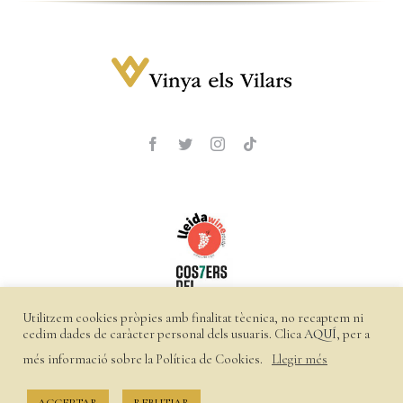
Utilitzem cookies pròpies amb finalitat tècnica, no recaptem ni
cedim dades de caràcter personal dels usuaris. Clica
AQUÍ
, per a
més informació sobre la Política de Cookies.
Llegir més
©
2026 Vinya els Vilars |
Política de privacitat
|
Política de
cookies
|
Enviaments i devolucions