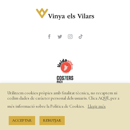
Utilitzem cookies pròpies amb finalitat tècnica, no recaptem ni
cedim dades de caràcter personal dels usuaris. Clica
AQUÍ
, per a
més informació sobre la Política de Cookies.
Llegir més
©
2026 Vinya els Vilars |
Política de privacitat
|
Política de
cookies
|
Enviaments i devolucions
ACCEPTAR
REBUTJAR