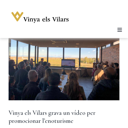
Skip
to
content
Togg
Celler
Navi
Vins
Enoturisme
Notícies
Galeria
Botiga
Contacte
Vinya els Vilars grava un vídeo per
Compte
promocionar l’enoturisme