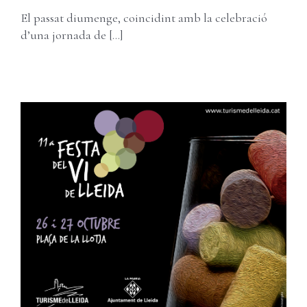
Carret
Username:
El passat diumenge, coincidint amb la celebració
d’una jornada de [...]
Password:
Remember Me
Register