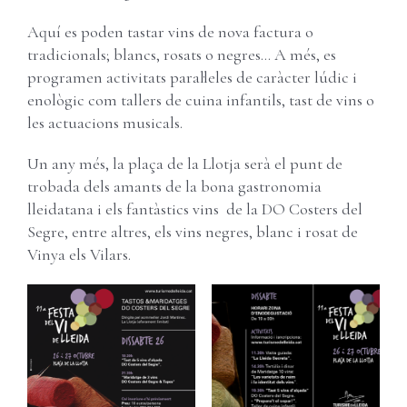
Carret
Username:
Aquí es poden tastar vins de nova factura o
tradicionals; blancs, rosats o negres… A més, es
Password:
programen activitats paral·leles de caràcter lúdic i
enològic com tallers de cuina infantils, tast de vins o
les actuacions musicals.
Remember Me
Un any més, la plaça de la Llotja serà el punt de
trobada dels amants de la bona gastronomia
Register
lleidatana i els fantàstics vins de la DO Costers del
Segre, entre altres, els vins negres, blanc i rosat de
Vinya els Vilars.