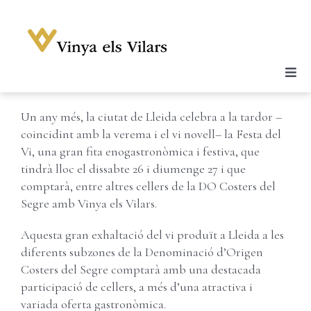
Skip
to
content
Previous
Next
Togg
Celler
Navi
Un any més, la ciutat de Lleida celebra a la tardor –
Vins
coincidint amb la verema i el vi novell– la Festa del
Enoturisme
Vi, una gran fita enogastronòmica i festiva, que
tindrà lloc el dissabte 26 i diumenge 27 i que
Notícies
comptarà, entre altres cellers de la DO Costers del
Segre amb Vinya els Vilars.
Galeria
Botiga
Aquesta gran exhaltació del vi produït a Lleida a les
diferents subzones de la Denominació d’Origen
Contacte
Costers del Segre comptarà amb una destacada
participació de cellers, a més d’una atractiva i
Compte
variada oferta gastronòmica.