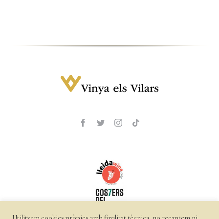
Utilitzem cookies pròpies amb finalitat tècnica, no recaptem ni