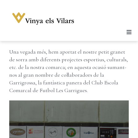
Skip
to
content
Previous
Next
Togg
Celler
Navi
Una vegada més, hem aportat el nostre petit granet
Vins
de sorra amb diferents projectes esportius, culturals,
Enoturisme
etc. de la nostra comarca; en aquesta ocasió sumant-
nos al gran nombre de col·laboradors de la
Notícies
Garrigrossa, la fantàstica panera del Club Escola
Comarcal de Futbol Les Garrigues.
Galeria
Botiga
Contacte
Compte