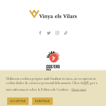
Utilitzem cookies pròpies amb finalitat tècnica, no recaptem ni
cedim dades de caràcter personal dels usuaris. Clica
AQUÍ
, per a
més informació sobre la Política de Cookies.
Llegir més
©
2026 Vinya els Vilars |
Política de privacitat
|
Política de
cookies
|
Enviaments i devolucions
ACCEPTAR
REBUTJAR