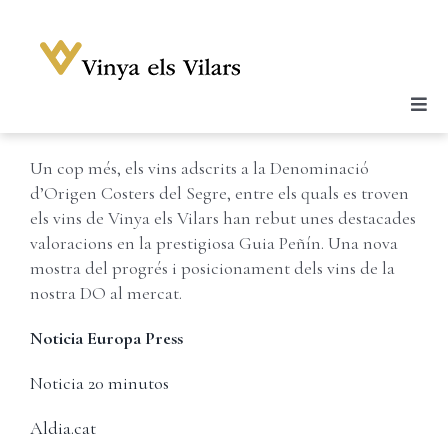
Skip
to
content
Previous
Next
Togg
Celler
Navi
Un cop més, els vins adscrits a la Denominació
Vins
d’Origen Costers del Segre, entre els quals es troven
Enoturisme
els vins de Vinya els Vilars han rebut unes destacades
valoracions en la prestigiosa Guia Peñín. Una nova
Notícies
mostra del progrés i posicionament dels vins de la
nostra DO al mercat.
Galeria
Botiga
Noticia Europa Press
Contacte
Noticia 20 minutos
Compte
Aldia.cat