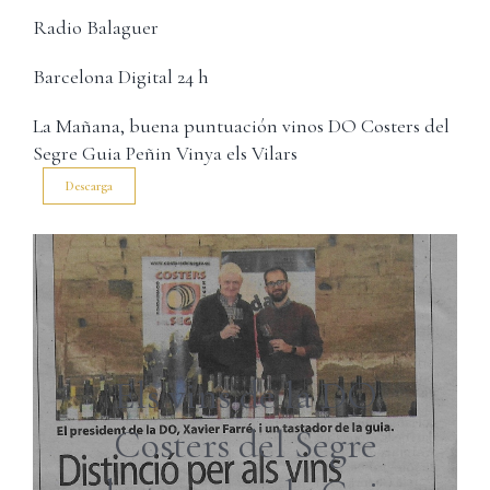
Carret
Username:
Radio Balaguer
Barcelona Digital 24 h
Password:
La Mañana, buena puntuación vinos DO Costers del
Segre Guia Peñin Vinya els Vilars
Remember Me
Descarga
Register
Els vins de la DO
Costers del Segre