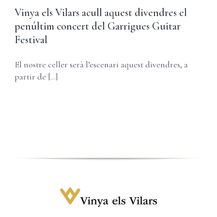
Carret
Username:
Vinya els Vilars acull aquest divendres el
penúltim concert del Garrigues Guitar
Password:
Festival
El nostre celler serà l’escenari aquest divendres, a
Remember Me
partir de [...]
Register