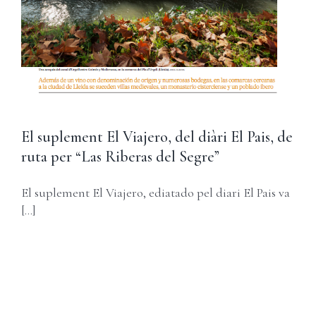
Carret
Username:
Password:
Remember Me
El suplement El Viajero, del diàri El Pais, de
Register
ruta per “Las Riberas del Segre”
El suplement El Viajero, ediatado pel diari El Pais va
[...]