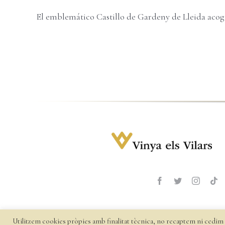
El emblemático Castillo de Gardeny de Lleida acogió
Utilitzem cookies pròpies amb finalitat tècnica, no recaptem ni cedim 