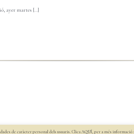
, ayer martes [...]
dades de caràcter personal dels usuaris. Clica
AQUÍ
, per a més informació