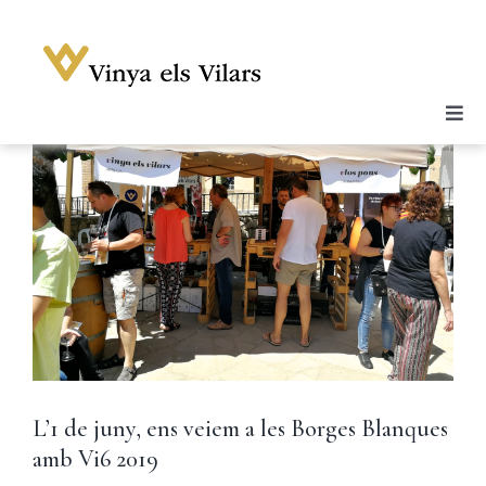
Skip
to
content
Togg
Celler
Navi
Vins
Enoturisme
Notícies
Galeria
Botiga
Contacte
L’1 de juny, ens veiem a les Borges Blanques
Compte
amb Vi6 2019