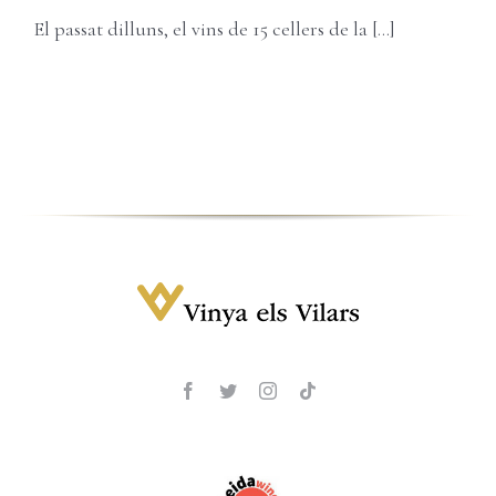
Carret
Username:
El passat dilluns, el vins de 15 cellers de la [...]
Password:
Remember Me
Register