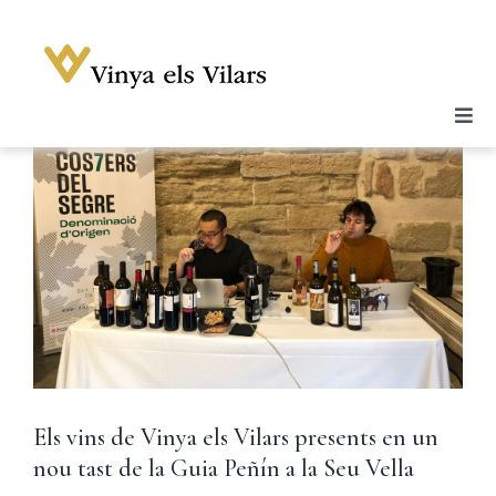
Skip
to
content
Togg
Celler
Navi
Vins
Enoturisme
Notícies
Galeria
Botiga
Contacte
Els vins de Vinya els Vilars presents en un
Compte
nou tast de la Guia Peñín a la Seu Vella