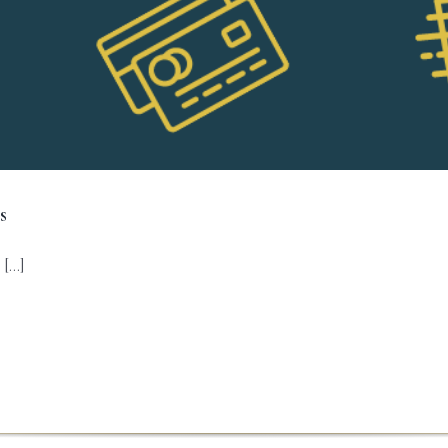
s
...]