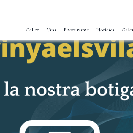
Celler
Vins
Enoturisme
Notícies
Gale