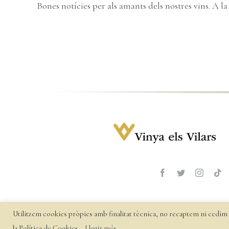
Bones notícies per als amants dels nostres vins. A la [
Utilitzem cookies pròpies amb finalitat tècnica, no recaptem ni cedim 
©
2026 Vinya
la Política de Cookies.
Llegir més