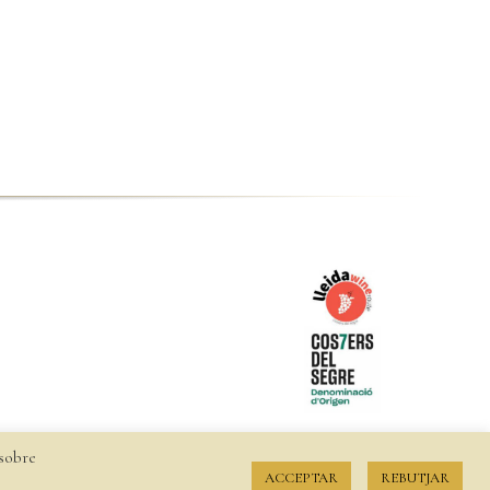
 sobre
 devolucions
ACCEPTAR
REBUTJAR