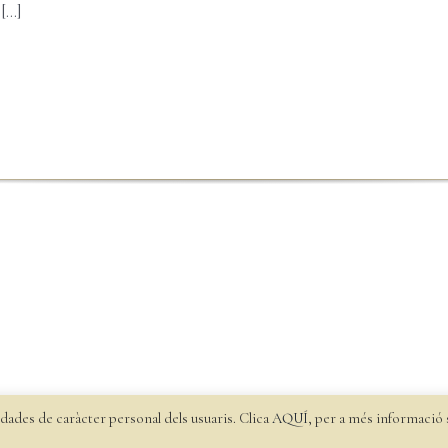
...]
dades de caràcter personal dels usuaris. Clica
AQUÍ
, per a més informació
 els Vilars |
Política de privacitat
|
Política de cookies
|
Enviaments i