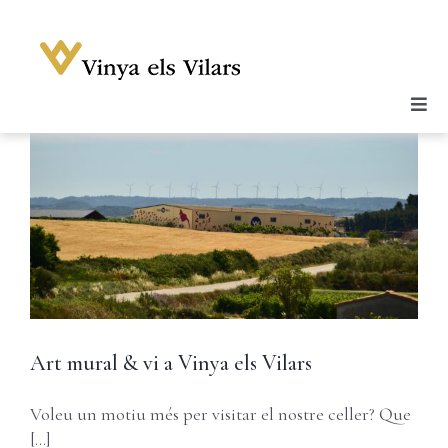
Skip
to
content
Togg
Celler
Navi
Vins
Enoturisme
Notícies
Galeria
Botiga
Art mural & vi a Vinya els Vilars
Contacte
Voleu un motiu més per visitar el nostre celler? Que
Compte
[...]