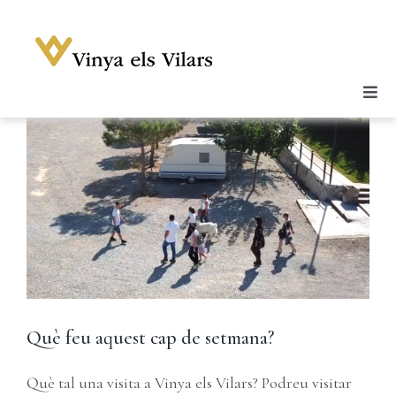
Skip
to
content
Togg
Celler
Navi
Vins
Enoturisme
Notícies
Galeria
Botiga
Contacte
Què feu aquest cap de setmana?
Compte
Què tal una visita a Vinya els Vilars? Podreu visitar