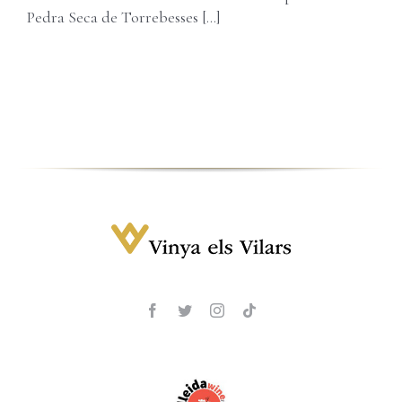
Carret
Username:
Pedra Seca de Torrebesses [...]
Password:
Remember Me
Register