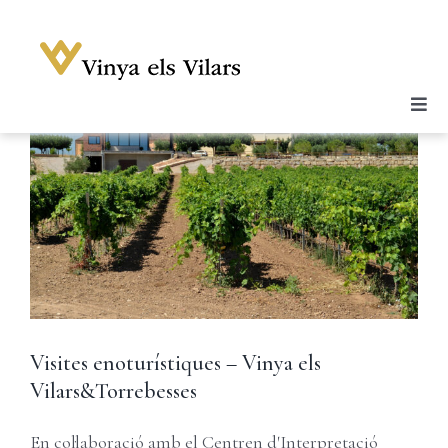
Skip
to
content
Togg
Celler
Navi
Vins
Enoturisme
Notícies
Galeria
Botiga
Visites enoturístiques – Vinya els
Contacte
Vilars&Torrebesses
Compte
En col·laboració amb el Centren d'Interpretació