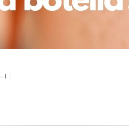
 [...]