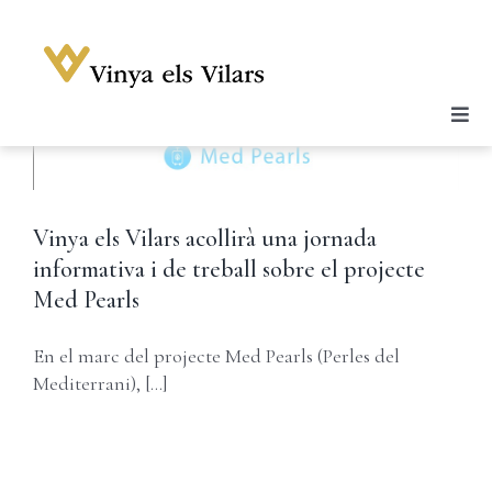
Skip
to
content
Togg
Celler
Navi
Vins
Enoturisme
Vinya els Vilars acollirà una jornada
informativa i de treball sobre el projecte
Notícies
Med Pearls
Galeria
En el marc del projecte Med Pearls (Perles del
Botiga
Mediterrani), [...]
Contacte
Compte