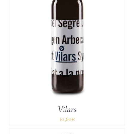
Vilars
10,60
€