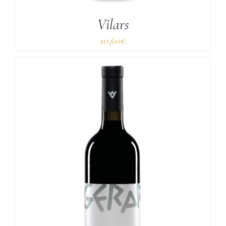
Vilars
10,60
€