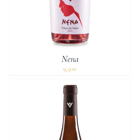
Nena
9,50
€