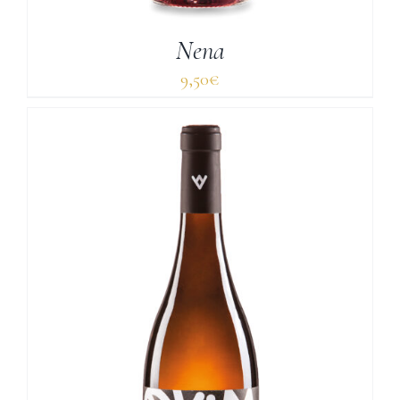
Nena
9,50
€