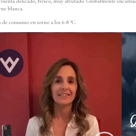
resenta delicado, fresco, muy afrutado. Globalmente encantad
rne blanca.
de consumo en torno a los 6-8 ºC.
r