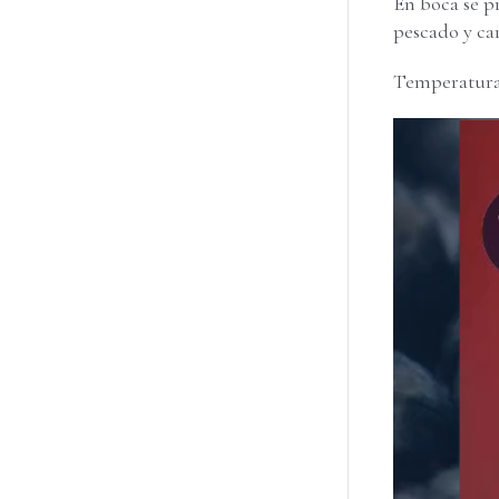
En boca se p
pescado y ca
Temperatura 
Reproducto
de
vídeo