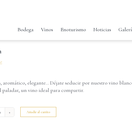
Bodega
Vinos
Enoturismo
Noticias
Galer
m
€
, aromático, elegante… Déjate seducir por nuestro vino blan
l paladar, un vino ideal para compartir.
Añadir al carrito
Quim
cantidad