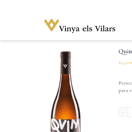
Skip
to
content
Qui
10,00
Fresco
para e