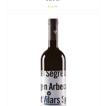
6,10
€