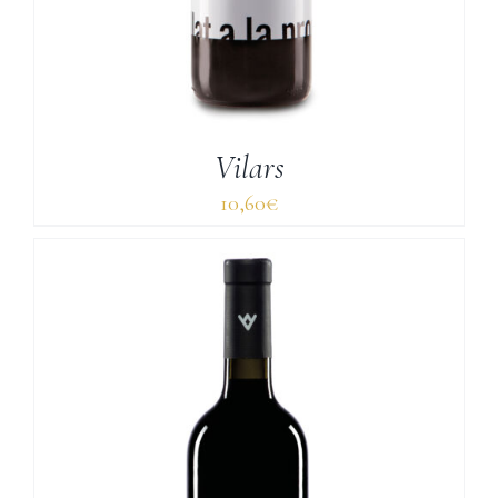
Vilars
10,60
€