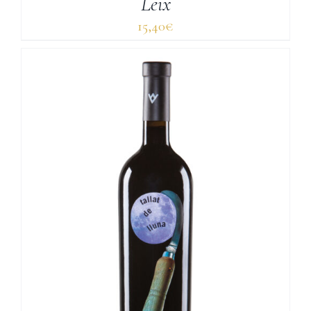
Leix
15,40
€