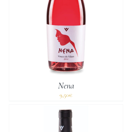
Nena
9,50
€