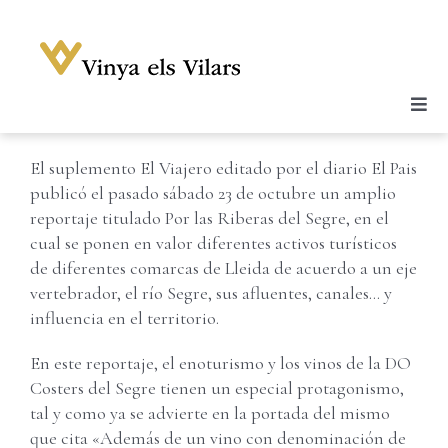
Skip
to
content
Previous
Togg
Bodega
Navi
El suplemento El Viajero editado por el diario El Pais
Vinos
publicó el pasado sábado 23 de octubre un amplio
Enoturismo
reportaje titulado Por las Riberas del Segre, en el
cual se ponen en valor diferentes activos turísticos
Noticias
de diferentes comarcas de Lleida de acuerdo a un eje
vertebrador, el río Segre, sus afluentes, canales… y
Galería
influencia en el territorio.
Tienda
En este reportaje, el enoturismo y los vinos de la DO
Contacto
Costers del Segre tienen un especial protagonismo,
tal y como ya se advierte en la portada del mismo
Cuenta
que cita «Además de un vino con denominación de