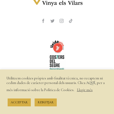
Carret
Username:
Password:
Remember Me
Register
Utilitzem cookies pròpies amb finalitat tècnica, no recaptem ni
cedim dades de caràcter personal dels usuaris. Clica
AQUÍ
, per a
©
2026 Vinya els Vilars |
Política de privacitat
|
Política de
més informació sobre la Política de Cookies.
Llegir més
cookies
|
Enviaments i devolucions
ACCEPTAR
REBUTJAR