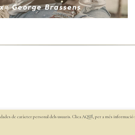
dades de caràcter personal dels usuaris. Clica
AQUÍ
, per a més informació
 els Vilars |
Política de privacitat
|
Política de cookies
|
Enviaments i