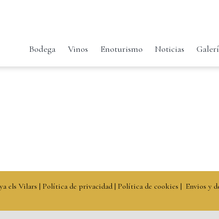
Bodega
Vinos
Enoturismo
Noticias
Galer
ya els Vilars |
Política de privacidad
|
Política de cookies
|
Envios y d